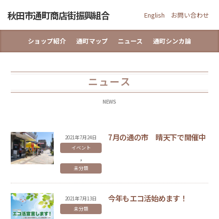
Skip
秋田市通町商店街振興組合
to
English
お問い合わせ
content
ショップ紹介
通町マップ
ニュース
通町シンカ論
ニュース
NEWS
7月の通の市 晴天下で開催中
2021
年
7
月
24
日
イベント
,
未分類
今年もエコ活始めます！
2021
年
7
月
13
日
未分類