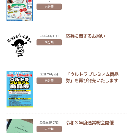
,
未分類
応募に関するお願い
2021
年
6
月
11
日
未分類
「ウルトラ プレミアム商品
2021
年
6
月
9
日
券」を再び発売いたします
未分類
令和３年度通常総会開催
2021
年
5
月
27
日
未分類