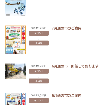
7月通の市のご案内
2021
年
7
月
12
日
イベント
,
未分類
6月通の市 開催しております
2021
年
6
月
26
日
イベント
,
未分類
6月通の市のご案内
2021
年
6
月
14
日
イベント