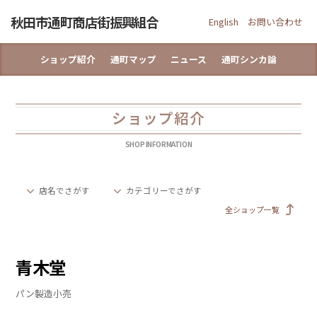
Skip
秋田市通町商店街振興組合
to
English
お問い合わせ
content
ショップ紹介
通町マップ
ニュース
通町シンカ論
ショップ紹介
SHOP INFORMATION
店名でさがす
カテゴリーでさがす
全ショップ一覧
青木堂
パン製造小売