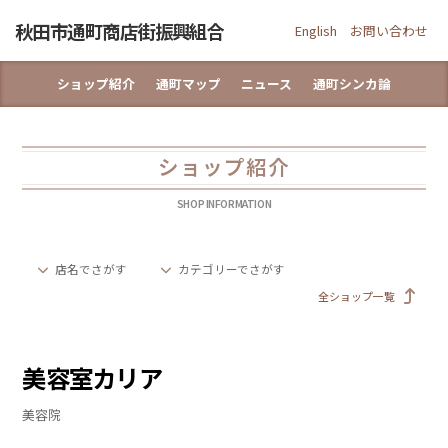
Skip
秋田市通町商店街振興組合
to
English
お問い合わせ
content
ショップ紹介
通町マップ
ニュース
通町シンカ論
ショップ紹介
SHOP INFORMATION
店名でさがす
カテゴリーでさがす
全ショップ一覧
美容室カリア
美容院