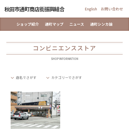
Skip
秋田市通町商店街振興組合
to
English
お問い合わせ
content
ショップ紹介
通町マップ
ニュース
通町シンカ論
コンビニエンスストア
SHOP INFORMATION
店名でさがす
カテゴリーでさがす