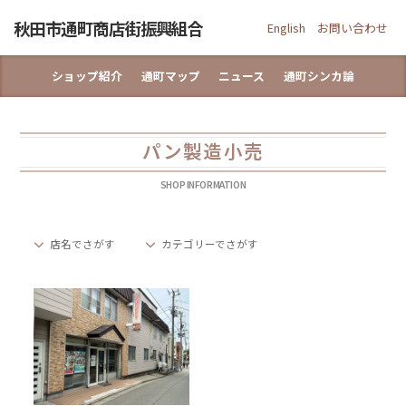
Skip
秋田市通町商店街振興組合
to
English
お問い合わせ
content
ショップ紹介
通町マップ
ニュース
通町シンカ論
パン製造小売
SHOP INFORMATION
店名でさがす
カテゴリーでさがす